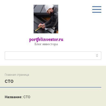
Перейти
к
контенту
portfelinvestor.ru
Блог инвестора
Поиск:
Главная страница
СТО
Название:
СТО