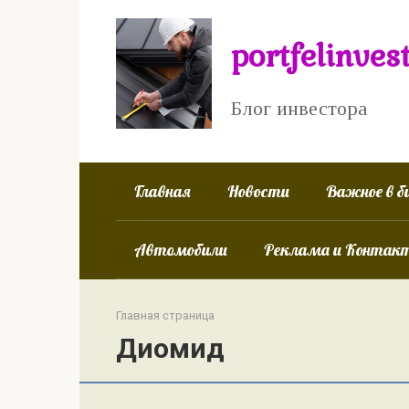
Перейти
к
portfelinves
контенту
Блог инвестора
Главная
Новости
Важное в б
Автомобили
Реклама и Контак
Главная страница
Диомид