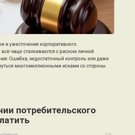
ки и ужесточения корпоративного
 всё чаще сталкиваются с риском личной
ния. Ошибка, недостаточный контроль или даже
нуться многомиллионными исками со стороны
ии потребительского
платить
rtfelinves
0