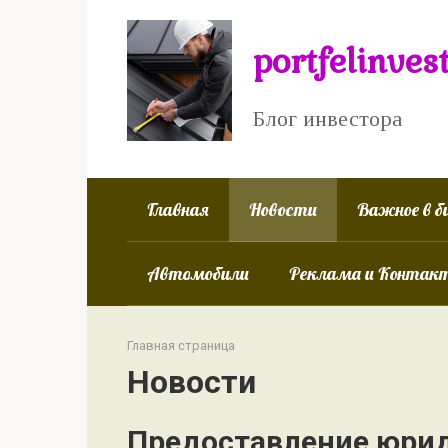
Перейти
к
portfelinves
контенту
Блог инвестора
Главная
Новости
Важное в б
Автомобили
Реклама и Контак
Главная страница
Новости
Предоставление юрид