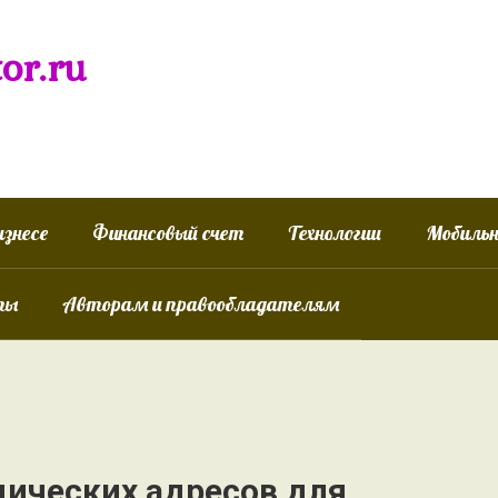
tor.ru
изнесе
Финансовый счет
Технологии
Мобиль
ты
Авторам и правообладателям
ических адресов для