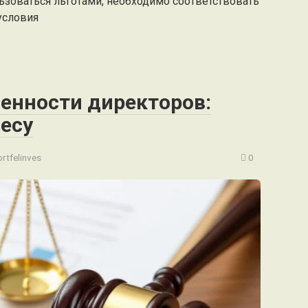
ьзоваться льготами, необходимо соответствовать
условия
венности директоров:
есу
rtfelinves
0