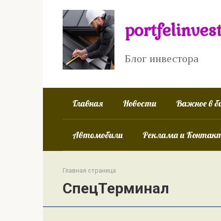
Перейти
к
portfelinves
контенту
Блог инвестора
Главная
Новости
Важное в б
Автомобили
Реклама и Контак
Главная страница
СпецТерминал