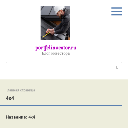
Перейти
к
контенту
portfelinvestor.ru
Блог инвестора
Поиск:
Главная страница
4х4
Название:
4х4