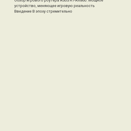
Обзор игрового роутера ASUS RT-AX86U: Мощное
устройство, меняющее игровую реальность
Введение В эпоху стремительно