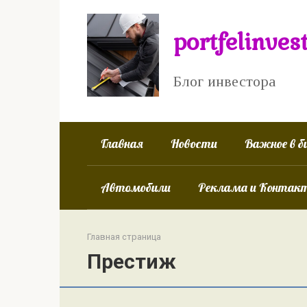
Перейти
к
portfelinves
контенту
Блог инвестора
Главная
Новости
Важное в б
Автомобили
Реклама и Контак
Главная страница
Престиж