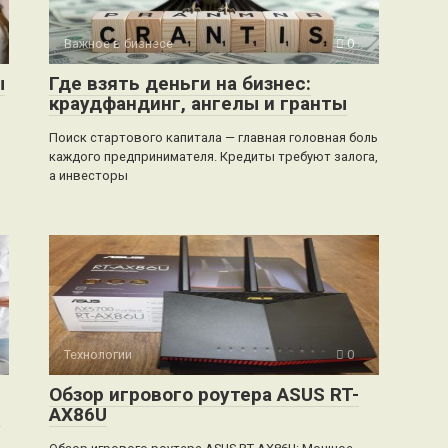
Важное в бизнесе
0
ы
Где взять деньги на бизнес:
краудфандинг, ангелы и гранты
Поиск стартового капитала — главная головная боль
каждого предпринимателя. Кредиты требуют залога,
а инвесторы
Технологии
0
Обзор игрового роутера ASUS RT-
я
AX86U