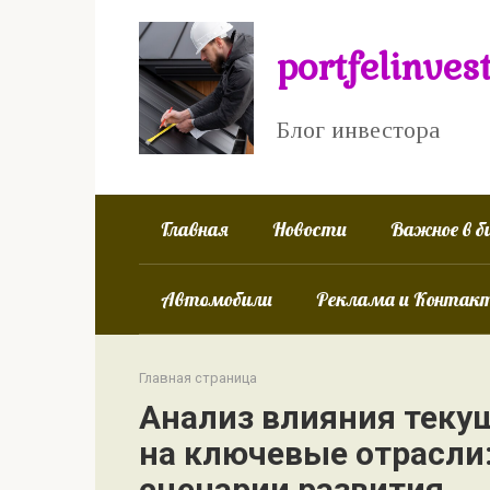
Перейти
к
portfelinves
контенту
Блог инвестора
Главная
Новости
Важное в б
Автомобили
Реклама и Контак
Главная страница
Анализ влияния теку
на ключевые отрасли
сценарии развития