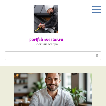
Перейти
к
контенту
portfelinvestor.ru
Блог инвестора
Поиск:
Новости
0